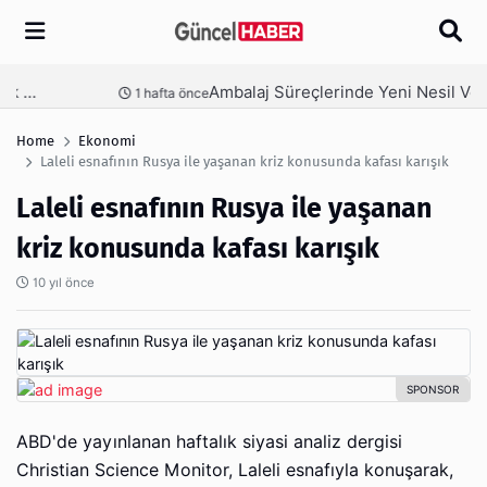
Arama
Ambalaj Süreçlerinde Yeni Nesil Verimliliği Olimpack ile Yakalayın
nce
3 hafta önce
Home
Ekonomi
Laleli esnafının Rusya ile yaşanan kriz konusunda kafası karışık
Laleli esnafının Rusya ile yaşanan
kriz konusunda kafası karışık
10 yıl önce
ABD'de yayınlanan haftalık siyasi analiz dergisi
Christian Science Monitor, Laleli esnafıyla konuşarak,