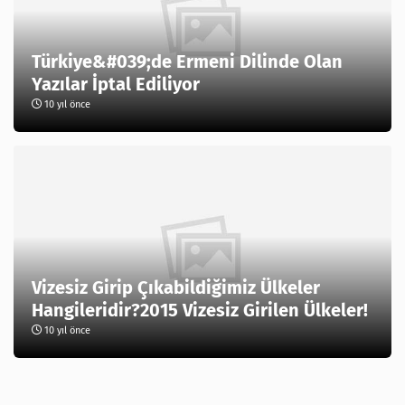
Türkiye&#039;de Ermeni Dilinde Olan
Yazılar İptal Ediliyor
10 yıl önce
Vizesiz Girip Çıkabildiğimiz Ülkeler
Hangileridir?2015 Vizesiz Girilen Ülkeler!
10 yıl önce