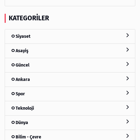
KATEGORILER
Siyaset
Asayiş
Güncel
Ankara
Spor
Teknoloji
Dünya
Bilim - Çevre