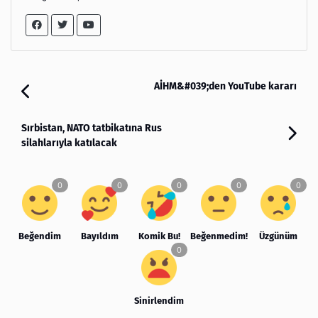
AİHM&#039;den YouTube kararı
Sırbistan, NATO tatbikatına Rus
silahlarıyla katılacak
Beğendim
Bayıldım
Komik Bu!
Beğenmedim!
Üzgünüm
Sinirlendim