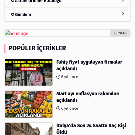
Aktüel Ürünler Kataloğu
Gündem
POPÜLER İÇERIKLER
Fahiş fiyat uygulayan firmalar
açıklandı
6 yıl önce
Mart ayı enflasyon rakamları
açıklandı
6 yıl önce
İtalya'da Son 24 Saatte Kaç Kişi
Öldü