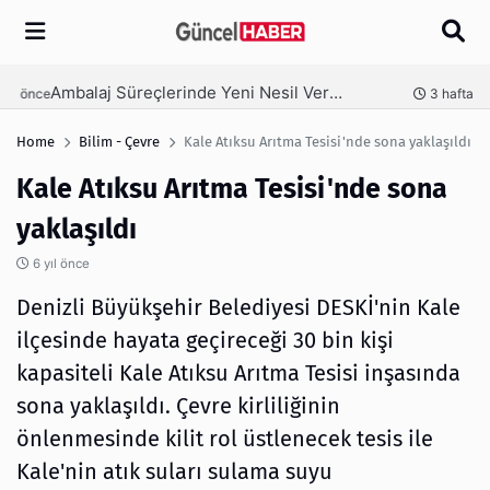
Arama
Ambalaj Süreçlerinde Yeni Nesil Verimliliği Olimpack ile Yakalayın
nce
3 hafta önce
Home
Bilim - Çevre
Kale Atıksu Arıtma Tesisi'nde sona yaklaşıldı
Kale Atıksu Arıtma Tesisi'nde sona
yaklaşıldı
6 yıl önce
Denizli Büyükşehir Belediyesi DESKİ'nin Kale
ilçesinde hayata geçireceği 30 bin kişi
kapasiteli Kale Atıksu Arıtma Tesisi inşasında
sona yaklaşıldı. Çevre kirliliğinin
önlenmesinde kilit rol üstlenecek tesis ile
Kale'nin atık suları sulama suyu