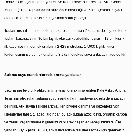
Denizli Büyükşehir Belediyesi Su ve Kanalizasyon İdaresi (DESKİ) Genel
Müdürlüğü, bu kapsamda bir süre önce başladığı ve Kale ilçesinin ihtiyacı
olan atık su arıtma tesisinin inşasında sona yaklaştı.
Toplam inşaat alanı 25.000 metrekare olan tesisin 2 kademede inşa edilerek
toplam kapasitesinin 30 bin kişilik olacağı kaydedildi. Tesisisin 13 bin kişilik
ilk kademesinin günlük ortalama 2.425 metreküp, 17.000 kişilik ikinci
kademesinin ise günlük ortalama 3.172 metreküp suyu arıtacağı ifade edildi.
Sulama suyu standartlarında arıtma yapılacak
Betonarme biyolojik atıksu arıtma tesisi olarak inşa edilen Kale Atıksu Arıtma
Tesisi'nin atık suları sulama suyu standartlarını sağlayacak şekilde arıtacağı
belirtildi. Atık suyun fiziksel arıtma, ileri biyolojik arıtma ve dezenfeksiyon
işlemlerine tabi tutulacağı ardından bu atık sudan azot, fosfor, organik karbon
ve zararlı organizmaların giderimi yapılarak deşarj edileceği bildirildi. Öte
yandan Büyükşehir DESKİ, atık suları arıtma tesisine iletmek için gereken 2