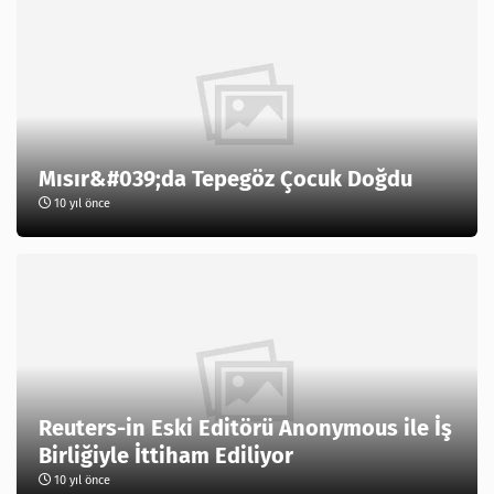
Mısır&#039;da Tepegöz Çocuk Doğdu
10 yıl önce
Reuters-in Eski Editörü Anonymous ile İş
Birliğiyle İttiham Ediliyor
10 yıl önce