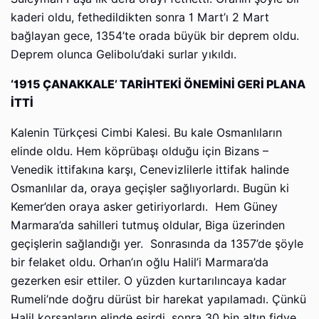
kaderi oldu, fethedildikten sonra 1 Mart’ı 2 Mart
bağlayan gece, 1354’te orada büyük bir deprem oldu.
Deprem olunca Gelibolu’daki surlar yıkıldı.
‘1915 ÇANAKKALE’ TARİHTEKİ ÖNEMİNİ GERİ PLANA
İTTİ
Kalenin Türkçesi Cimbi Kalesi. Bu kale Osmanlıların
elinde oldu. Hem köprübaşı olduğu için Bizans –
Venedik ittifakına karşı, Cenevizlilerle ittifak halinde
Osmanlılar da, oraya geçişler sağlıyorlardı. Bugün ki
Kemer’den oraya asker getiriyorlardı. Hem Güney
Marmara’da sahilleri tutmuş oldular, Biga üzerinden
geçişlerin sağlandığı yer. Sonrasında da 1357’de şöyle
bir felaket oldu. Orhan’ın oğlu Halil’i Marmara’da
gezerken esir ettiler. O yüzden kurtarılıncaya kadar
Rumeli’nde doğru dürüst bir harekat yapılamadı. Çünkü
Halil korsanların elinde esirdi, sonra 30 bin altın fidye