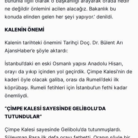
bununla ilgili olarak o başkanlığı arayarak orada nedir
ne değildir önlemini acilen alacağız. Bakanlık bu
konuda elinden gelen her şeyi yapıyor.’ denildi.
KALENİN ÖNEMİ
Kalenin tarihteki önemini Tarihçi Doç. Dr. Bülent Arı
AjansHaber’e şöyle aktardı:
İstanbul’daki en eski Osmanlı yapısı Anadolu Hisarı,
orayı da yıkıp içinden yol geçirdik. Çimpe Kalesi’nin de
kaderi öyle olacak galiba, orası da Rumeli’deki ilk
köprübaşı. Rumeli fetihleri için İstanbul’un fethi kadar
önemliydi.
“ÇİMPE KALESİ SAYESİNDE GELİBOLU’DA
TUTUNDULAR”
Çimpe Kalesi sayesinde Gelibolu’da tutunmuşlardı.
Süleyman Paşa ilk defa orayı fethetti. Oranın şöyle bir