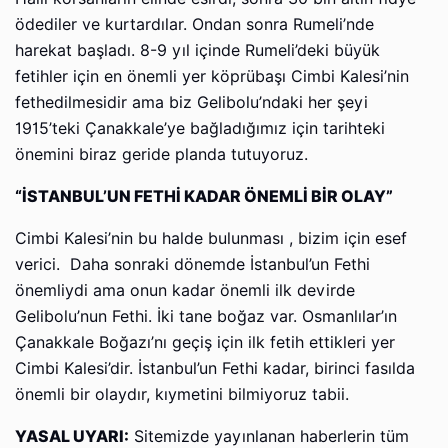
ödediler ve kurtardılar. Ondan sonra Rumeli’nde
harekat başladı. 8-9 yıl içinde Rumeli’deki büyük
fetihler için en önemli yer köprübaşı Cimbi Kalesi’nin
fethedilmesidir ama biz Gelibolu’ndaki her şeyi
1915’teki Çanakkale’ye bağladığımız için tarihteki
önemini biraz geride planda tutuyoruz.
“İSTANBUL’UN FETHİ KADAR ÖNEMLİ BİR OLAY”
Cimbi Kalesi’nin bu halde bulunması , bizim için esef
verici. Daha sonraki dönemde İstanbul’un Fethi
önemliydi ama onun kadar önemli ilk devirde
Gelibolu’nun Fethi. İki tane boğaz var. Osmanlılar’ın
Çanakkale Boğazı’nı geçiş için ilk fetih ettikleri yer
Cimbi Kalesi’dir. İstanbul’un Fethi kadar, birinci fasılda
önemli bir olaydır, kıymetini bilmiyoruz tabii.
YASAL UYARI:
Sitemizde yayınlanan haberlerin tüm