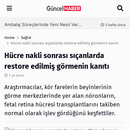
Arama
Ambalaj Süreçlerinde Yeni Nesil Verimliliği Olimpack ile Yakalayın
nce
3 hafta önce
Home
Sağlık
Hücre nakli sonrası sıçanlarda restore edilmiş görmenin kanıtı
Hücre nakli sonrası sıçanlarda
restore edilmiş görmenin kanıtı
7 yıl önce
Araştırmacılar, kör farelerin beyinlerinin
görme merkezlerinde yer alan nöronların,
fetal retina hücresi transplantlarını takiben
normal olarak işlev gördüğünü keşfettiler.