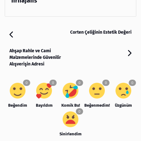
hrnajans
Corten Çeliğinin Estetik Değeri
Ahşap Rahle ve Cami
Malzemelerinde Güvenilir
Alışverişin Adresi
Beğendim
Bayıldım
Komik Bu!
Beğenmedim!
Üzgünüm
Sinirlendim