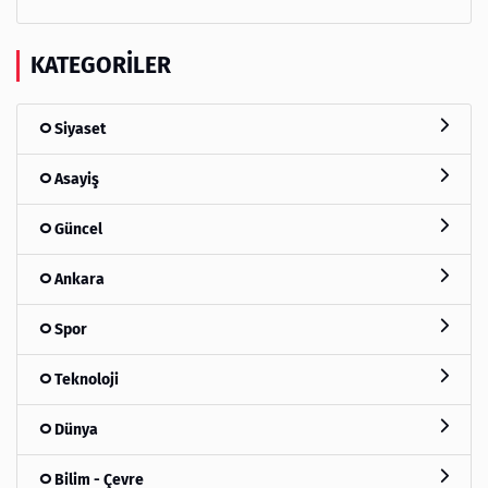
KATEGORILER
Siyaset
Asayiş
Güncel
Ankara
Spor
Teknoloji
Dünya
Bilim - Çevre