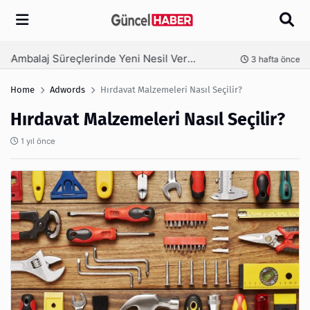
Arama
Ambalaj Süreçlerinde Yeni Nesil Verimliliği Olimpack ile Yakalayın
nce
3 hafta önce
Home
Adwords
Hırdavat Malzemeleri Nasıl Seçilir?
Hırdavat Malzemeleri Nasıl Seçilir?
1 yıl önce