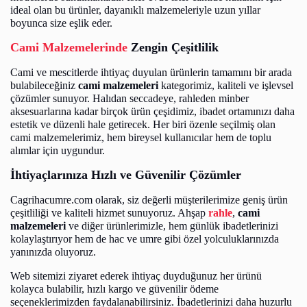
ideal olan bu ürünler, dayanıklı malzemeleriyle uzun yıllar
boyunca size eşlik eder.
Cami Malzemelerinde
Zengin Çeşitlilik
Cami ve mescitlerde ihtiyaç duyulan ürünlerin tamamını bir arada
bulabileceğiniz
cami malzemeleri
kategorimiz, kaliteli ve işlevsel
çözümler sunuyor. Halıdan seccadeye, rahleden minber
aksesuarlarına kadar birçok ürün çeşidimiz, ibadet ortamınızı daha
estetik ve düzenli hale getirecek. Her biri özenle seçilmiş olan
cami malzemelerimiz, hem bireysel kullanıcılar hem de toplu
alımlar için uygundur.
İhtiyaçlarınıza Hızlı ve Güvenilir Çözümler
Cagrihacumre.com olarak, siz değerli müşterilerimize geniş ürün
çeşitliliği ve kaliteli hizmet sunuyoruz.
Ahşap
rahle
,
cami
malzemeleri
ve diğer ürünlerimizle, hem günlük ibadetlerinizi
kolaylaştırıyor hem de hac ve umre gibi özel yolculuklarınızda
yanınızda oluyoruz.
Web sitemizi ziyaret ederek ihtiyaç duyduğunuz her ürünü
kolayca bulabilir, hızlı kargo ve güvenilir ödeme
seçeneklerimizden faydalanabilirsiniz. İbadetlerinizi daha huzurlu