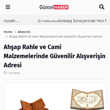
Arama
Ambalaj Süreçlerinde Yeni Nesil Verimliliği Olimpack ile Yakalayın
nce
3 hafta önce
Home
Adwords
Ahşap Rahle ve Cami Malzemelerinde Güvenilir Alışverişin Adresi
Ahşap Rahle ve Cami
Malzemelerinde Güvenilir Alışverişin
Adresi
1 yıl önce