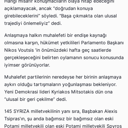
Hangi misafir konuşmacıların olaya hitap edeceğini
açıklamayacak, ancak “doğrudan konuya
girebileceklerini” söyledi. “Başa çıkmakta olan ulusal
trajediyi önlemeliyiz” dedi.
Anlaşmaya halkın muhalefeti bir endişe kaynağı
olmasına karşın, hükümet yetkilileri Parlamento Başkanı
Nikos Voutsis 'in önümüzdeki hafta geç saatlerde
gerçekleşeceğini belirten oylamanın sonucu konusunda
iyimser görünüyorlar.
Muhalefet partilerinin neredeyse her birinin anlaşmaya
aykırı olduğu tartışmaların yoğunlaşması bekleniyor.
Yeni Demokrasi lideri Kyriakos Mitsotakis dün ona
“ulusal bir geri çekilme” dedi.
145 SYRIZA milletvekilinin yanı sıra, Başbakan Alexis
Tsipras'ın, şu anda bağımsız bir bağımsız olan eski
Potami milletvekili olan eski Potami milletvekili Spyros