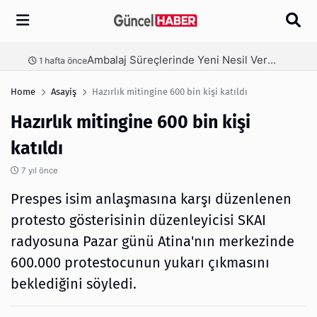
Arama
Ambalaj Süreçlerinde Yeni Nesil Verimliliği Olimpack ile Yakalayın
nce
3 hafta önce
Home
Asayiş
Hazırlık mitingine 600 bin kişi katıldı
Hazırlık mitingine 600 bin kişi
katıldı
7 yıl önce
Prespes isim anlaşmasına karşı düzenlenen
protesto gösterisinin düzenleyicisi SKAI
radyosuna Pazar günü Atina'nın merkezinde
600.000 protestocunun yukarı çıkmasını
beklediğini söyledi.