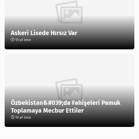
Askeri Lisede Hırsız Var
10 yıl önce
Özbekistan&#039;da Fahişeleri Pamuk
Toplamaya Mecbur Ettiler
10 yıl önce