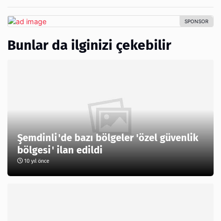
Bunlar da ilginizi çekebilir
Şemdinli'de bazı bölgeler 'özel güvenlik
bölgesi' ilan edildi
10 yıl önce