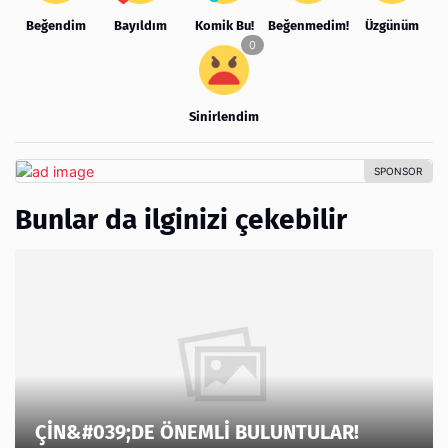
Beğendim
Bayıldım
Komik Bu!
Beğenmedim!
Üzgünüm
Sinirlendim
Bunlar da ilginizi çekebilir
ÇİN&#039;DE ÖNEMLİ BULUNTULAR!