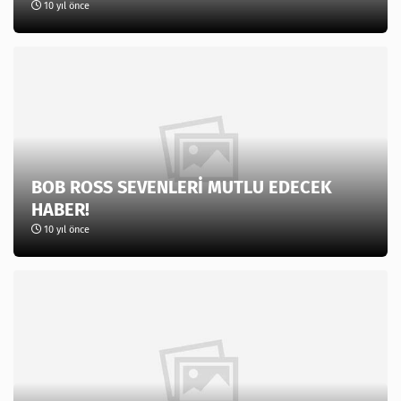
10 yıl önce
BOB ROSS SEVENLERİ MUTLU EDECEK
HABER!
10 yıl önce