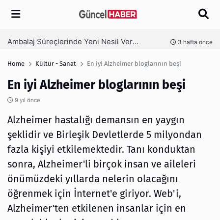
Arama
Ambalaj Süreçlerinde Yeni Nesil Verimliliği Olimpack ile Yakalayın
nce
3 hafta önce
Home
Kültür - Sanat
En iyi Alzheimer bloglarının beşi
En iyi Alzheimer bloglarının beşi
9 yıl önce
Alzheimer hastalığı demansın en yaygın
şeklidir ve Birleşik Devletlerde 5 milyondan
fazla kişiyi etkilemektedir. Tanı konduktan
sonra, Alzheimer'li birçok insan ve aileleri
önümüzdeki yıllarda nelerin olacağını
öğrenmek için İnternet'e giriyor. Web'i,
Alzheimer'ten etkilenen insanlar için en