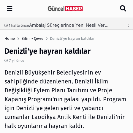
Arama
Ambalaj Süreçlerinde Yeni Nesil Verimliliği Olimpack ile Yakalayın
nce
3 hafta önce
Home
Bilim - Çevre
Denizli'ye hayran kaldılar
Denizli'ye hayran kaldılar
7 yıl önce
Denizli Büyükşehir Belediyesinin ev
sahipliğinde düzenlenen, Denizli İklim
Değişikliği Eylem Planı Tanıtımı ve Proje
Kapanış Programı'nın galası yapıldı. Program
için Denizli'ye gelen yerli ve yabancı
uzmanlar Laodikya Antik Kenti ile Denizli'nin
halk oyunlarına hayran kaldı.