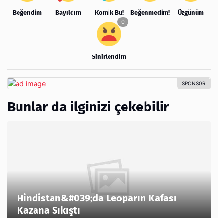
Beğendim
Bayıldım
Komik Bu!
Beğenmedim!
Üzgünüm
Sinirlendim
Bunlar da ilginizi çekebilir
Hindistan&#039;da Leoparın Kafası
Kazana Sıkıştı