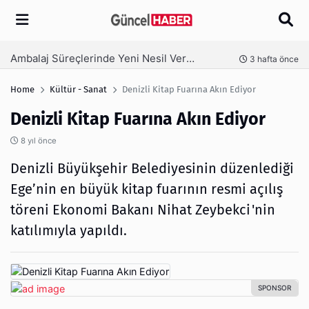
Arama
Ambalaj Süreçlerinde Yeni Nesil Verimliliği Olimpack ile Yakalayın
nce
3 hafta önce
Home
Kültür - Sanat
Denizli Kitap Fuarına Akın Ediyor
Denizli Kitap Fuarına Akın Ediyor
8 yıl önce
Denizli Büyükşehir Belediyesinin düzenlediği
Ege’nin en büyük kitap fuarının resmi açılış
töreni Ekonomi Bakanı Nihat Zeybekci'nin
katılımıyla yapıldı.