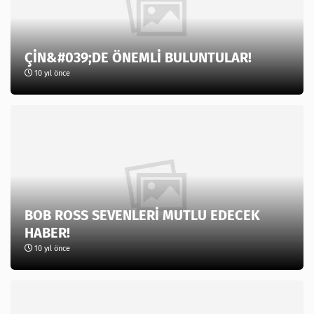
ÇİN&#039;DE ÖNEMLİ BULUNTULAR!
10 yıl önce
BOB ROSS SEVENLERİ MUTLU EDECEK
HABER!
10 yıl önce