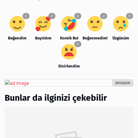
Beğendim
Bayıldım
Komik Bu!
Beğenmedim!
Üzgünüm
Sinirlendim
Bunlar da ilginizi çekebilir