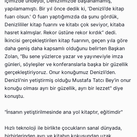
içimizde uhdeydi, Denizlimizde başlanamamış,
yapılamamıştı. Bir yıl önce dedik ki, 'Denizli’de kitap
fuarı olsun.' O fuarı yaptığımızda da şunu gördük,
Denizlililer kitap fuarını ve kitabı çok seviyor, kitaba
hasret kalmışlar. Rekor üstüne rekor kırdık” dedi.
İkincisi gerçekleştirilen kitap fuarının, geçen yıla göre
daha geniş daha kapsamlı olduğunu belirten Başkan
Zolan, “Bu sene yüzlerce yazar ve yayıneviyle imza
günleri, söyleşiler ve konferanslarla başka bir güzellik
gerçekleştiriyoruz. Onur konuğumuz Denizli’den.
Denizli’nin yetiştirmiş olduğu Mustafa Tatcı Bey’in onur
konuğu olması ayrı bir güzellik, ayrı bir lezzet" diye
konuştu.
"İnsanın yetiştirilmesinde ana yol kitaptır, eğitimdir"
Hızlı teknoloji ile birlikte çocukların sanal dünyada,
birbirlerinden ayrı ve kitabın kokusundan uzak