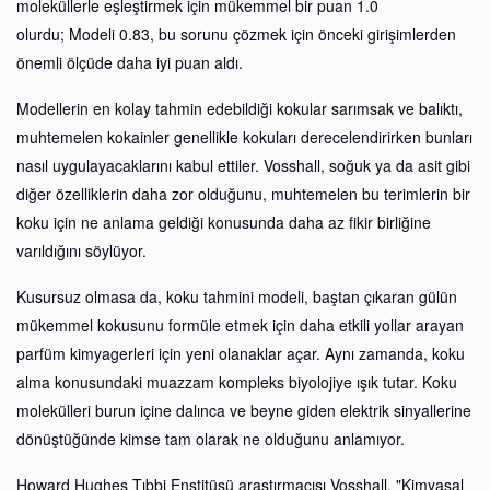
moleküllerle eşleştirmek için mükemmel bir puan 1.0
olurdu; Modeli 0.83, bu sorunu çözmek için önceki girişimlerden
önemli ölçüde daha iyi puan aldı.
Modellerin en kolay tahmin edebildiği kokular sarımsak ve balıktı,
muhtemelen kokainler genellikle kokuları derecelendirirken bunları
nasıl uygulayacaklarını kabul ettiler. Vosshall, soğuk ya da asit gibi
diğer özelliklerin daha zor olduğunu, muhtemelen bu terimlerin bir
koku için ne anlama geldiği konusunda daha az fikir birliğine
varıldığını söylüyor.
Kusursuz olmasa da, koku tahmini modeli, baştan çıkaran gülün
mükemmel kokusunu formüle etmek için daha etkili yollar arayan
parfüm kimyagerleri için yeni olanaklar açar. Aynı zamanda, koku
alma konusundaki muazzam kompleks biyolojiye ışık tutar. Koku
molekülleri burun içine dalınca ve beyne giden elektrik sinyallerine
dönüştüğünde kimse tam olarak ne olduğunu anlamıyor.
Howard Hughes Tıbbi Enstitüsü araştırmacısı Vosshall, "Kimyasal