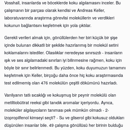
Vosshall, insanlarda ve böceklerde koku algılamasını inceler. Bu
çalışmanın bir parçası olarak kendisi ve Andreas Keller,
laboratuvarında araştırma görevlisi moleküllerin ve verdikleri
kokunun bağlantısını keşfetmek için yola çıktılar.
Gerekli verileri almak için, gönüllülerden her biri küçük bir şişe
içinde bulunan dikkatli bir şekilde hazırlanmış bir molekül setini
koklamalarını istediler. Olasılıklar neredeyse sınırsızdı - insanların
ışık ve ses algılamadaki sınırları iyi bilinmesine rağmen, koku için
böyle bir sınır belirlenmedi. Bu yüzden, koku duyumuzun tamamını
keşfetmek için Keller, birçoğu daha önce hiç koku araştırmasında
test edilmemiş olan 476 molekülün çeşitli dökümünü hazırladı.
Vanilyanın tatlı sıcaklığı ve kokuşmuş bir peynir molekülü olan
metiltiobütirat reeksi gibi tanıdık aromalar içeriyordu. Ayrıca,
moleküler algılayıcıların tanıması pek mümkün olmadı - 2-
izopropilfenol kimseyi seçti? - Su ve gliserol gibi kokusuz oldukları
düşünülen insanlar bile. 49 çalışma gönüllüsü her birinin bulduğu