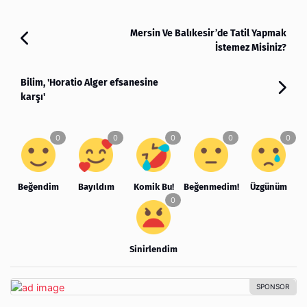
Mersin Ve Balıkesir’de Tatil Yapmak
İstemez Misiniz?
Bilim, 'Horatio Alger efsanesine
karşı'
Beğendim
Bayıldım
Komik Bu!
Beğenmedim!
Üzgünüm
Sinirlendim