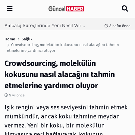
Arama
Ambalaj Süreçlerinde Yeni Nesil Verimliliği Olimpack ile Yakalayın
nce
3 hafta önce
Home
Sağlık
Crowdsourcing, molekülün kokusunu nasıl alacağını tahmin
etmelerine yardımcı oluyor
Crowdsourcing, molekülün
kokusunu nasıl alacağını tahmin
etmelerine yardımcı oluyor
9 yıl önce
Işık rengini veya ses seviyesini tahmin etmek
mümkündür, ancak koku tahmine meydan
vermez. Yeni bir koku, bir molekülün
kimyasına geri bağlayarak, kokunun