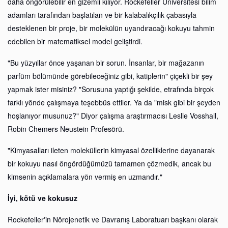
daha öngörülebilir en gizemli kılıyor. Rockefeller Üniversitesi bilim
adamları tarafından başlatılan ve bir kalabalıkçılık çabasıyla
desteklenen bir proje, bir molekülün uyandıracağı kokuyu tahmin
edebilen bir matematiksel model geliştirdi.
"Bu yüzyıllar önce yaşanan bir sorun. İnsanlar, bir mağazanın
parfüm bölümünde görebileceğiniz gibi, katiplerin" çiçekli bir şey
yapmak ister misiniz? "Sorusuna yaptığı şekilde, etrafında birçok
farklı yönde çalışmaya teşebbüs ettiler. Ya da "misk gibi bir şeyden
hoşlanıyor musunuz?" Diyor çalışma araştırmacısı Leslie Vosshall,
Robin Chemers Neustein Profesörü.
"Kimyasalları ileten moleküllerin kimyasal özelliklerine dayanarak
bir kokuyu nasıl öngördüğümüzü tamamen çözmedik, ancak bu
kimsenin açıklamalara yön vermiş en uzmandır."
İyi, kötü ve kokusuz
Rockefeller'in Nörojenetik ve Davranış Laboratuarı başkanı olarak