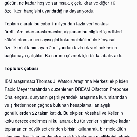
gücün, ne kadar hoş ve sarımsak, çiçek, idrar ve diğer 16
özellikten hangisini uyandırdığına dayanıyordu.
Toplam olarak, bu çaba 1 milyondan fazla veri noktası
üretti. Ardından araştırmacılar, algılanan bu bilgileri içerdikleri
kükürt atomlarının sayısı gibi koku moleküllerinin kimyasal
özelliklerini tanımlayan 2 milyondan fazla ek veri noktasına
bağlamaya çalıştılar. Bu sorunu çözmek için bir kalabalık aldı.
Topluluk çabası
IBM araştırmacı Thomas J. Watson Araştırma Merkezi ekip lideri
Pablo Meyer tarafından düzenlenen DREAM Olfaction Preponse
Challenge'a, dünyanın çeşitli yerindeki araştırma kurumlarından
ve şirketlerinden çağrıda bulunan hesaplamalı anlayışlı
gönüllülerden 22 takım katıldı. Bu ekipler, Vosshall ve Keller'in
koku derecelendirmesini kullanarak bu tür verilerin şimdiye kadar
toplanan en büyük setlerinden birisini kullanarak, bir molekülün
kimyasal özelliklerine dayalı olarak bir kokunun niteliklerini tahmin