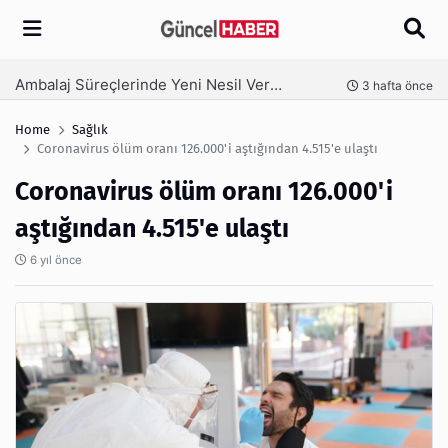
Arama
Ambalaj Süreçlerinde Yeni Nesil Verimliliği Olimpack ile Yakalayın
nce
3 hafta önce
Home
Sağlık
Coronavirus ölüm oranı 126.000'i aştığından 4.515'e ulaştı
Coronavirus ölüm oranı 126.000'i
aştığından 4.515'e ulaştı
6 yıl önce