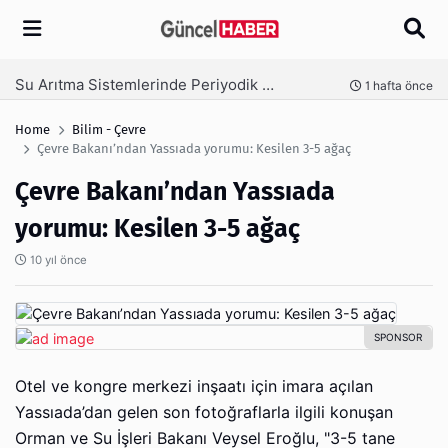
Arama
Ambalaj Süreçlerinde Yeni Nesil Verimliliği Olimpack ile Yakalayın
nce
3 hafta önce
Home
Bilim - Çevre
Çevre Bakanı’ndan Yassıada yorumu: Kesilen 3-5 ağaç
Çevre Bakanı’ndan Yassıada
yorumu: Kesilen 3-5 ağaç
10 yıl önce
Otel ve kongre merkezi inşaatı için imara açılan
Yassıada’dan gelen son fotoğraflarla ilgili konuşan
Orman ve Su İşleri Bakanı Veysel Eroğlu, "3-5 tane