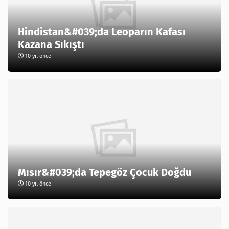
Hindistan&#039;da Leoparın Kafası
Kazana Sıkıştı
10 yıl önce
Mısır&#039;da Tepegöz Çocuk Doğdu
10 yıl önce