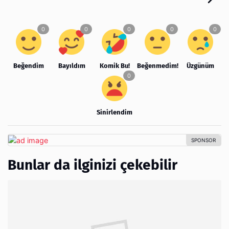
Beğendim
Bayıldım
Komik Bu!
Beğenmedim!
Üzgünüm
Sinirlendim
Bunlar da ilginizi çekebilir