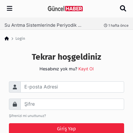
Arama
Su Arıtma Sistemlerinde Periyodik Bakım Neden Kritik?
nce
1 hafta önce
Login
Tekrar hoşgeldiniz
Hesabınız yok mu?
Kayıt Ol
E-posta Adresi
Şifre
Şifrenizi mi unuttunuz?
Giriş Yap