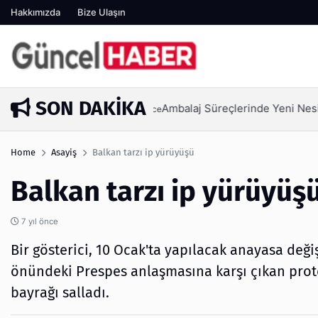
Hakkımızda
Bize Ulaşın
SON DAKIKA
Ambalaj Süreçlerinde Yeni Nesil V
1 hafta önce
Home
Asayiş
Balkan tarzı ip yürüyüşü
Balkan tarzı ip yürüyüş
7 yıl önce
Bir gösterici, 10 Ocak'ta yapılacak anayasa değiş
önündeki Prespes anlaşmasına karşı çıkan prot
bayrağı salladı.