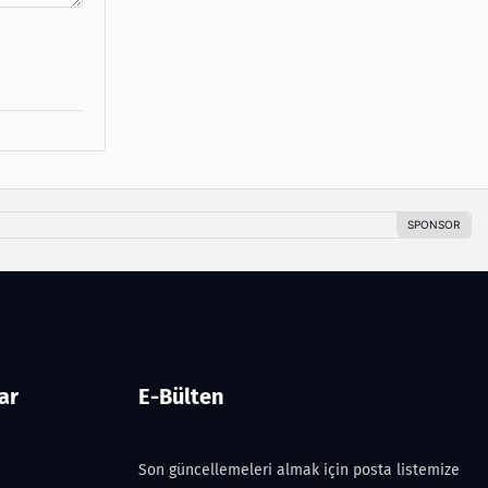
ar
E-Bülten
Son güncellemeleri almak için posta listemize