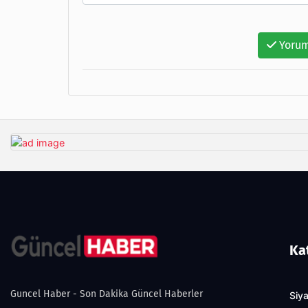
Yorum
Ka
Guncel Haber - Son Dakika Güncel Haberler
Siy