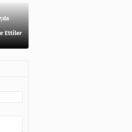
;da
 Ettiler