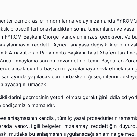
amenter demokrasilerin normlarına ve aynı zamanda FYROM’
kuk prosedürleri onaylandıktan sonra tamamlandı ve yasal d
in FYROM Başkanı Gjorge Ivanov'un imzası gerekiyor. Ve b
naylanmasını reddetti. Ayrıca, anayasa değişikliklerini imz
e etnik Arnavut olan Parlamento Başkanı Talat Xhaferi tarafınd
r. Ancak onaylama sorunu devam etmektedir. Başbakan Zora
 verdi. ancak cumhurbaşkanını yargılamaya sevk etmek için g
Nisan ayında yapılacak cumhurbaşkanlığı seçimlerini bekley
zalayacağını umacak.
liklerini geçmesinin yeterli olması gerektiğini iddia ediyorla
 endişemiz olmamalıdır.
es anlaşmasının kendisi, tüm iç yasal prosedürlerin tamam
arada İvanov, ilgili belgeleri imzalamayı reddettiğini duyurd
tmak, mutlaka bu anlaşmanın uygulanacağı anlamına gelmez.