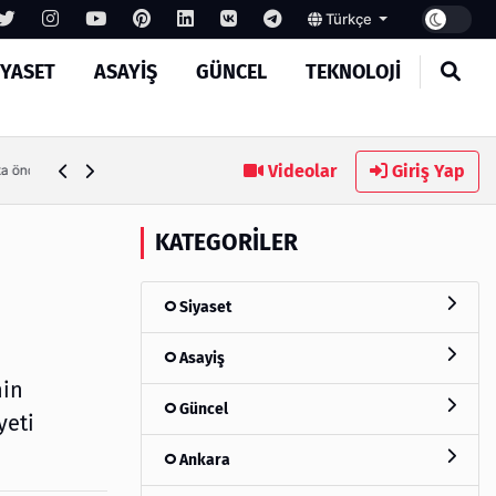
Türkçe
IYASET
ASAYIŞ
GÜNCEL
TEKNOLOJI
MASROKİT Eğitim Kitleri ile Elektronik Öğrenmek Artık Çok
Videolar
Giriş Yap
 önce
KATEGORILER
Siyaset
Asayiş
nin
Güncel
yeti
Ankara