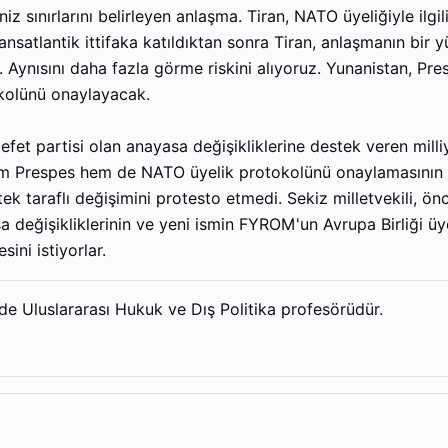
z sınırlarını belirleyen anlaşma. Tiran, NATO üyeliğiyle ilgil
nsatlantik ittifaka katıldıktan sonra Tiran, anlaşmanın bir 
 Aynısını daha fazla görme riskini alıyoruz. Yunanistan, Pre
kolünü onaylayacak.
t partisi olan anayasa değişikliklerine destek veren mill
hem Prespes hem de NATO üyelik protokolünü onaylamasının
tek taraflı değişimini protesto etmedi. Sekiz milletvekili, ön
a değişikliklerinin ve yeni ismin FYROM'un Avrupa Birliği üy
ini istiyorlar.
de Uluslararası Hukuk ve Dış Politika profesörüdür.