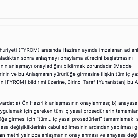
uriyeti (FYROM) arasında Haziran ayında imzalanan ad an
mladıktan sonra anlaşmayı onaylama sürecini başlatmasını
rinin anlaşmayı onayladığını bildirmek zorundadır (Madde
lerinin ve bu Anlaşmanın yürürlüğe girmesine ilişkin tüm iç ya
ın [FYROM] bildirimi üzerine, Birinci Taraf [Yunanistan] bu 
vardır: a) Ön Hazırlık anlaşmasının onaylanması; b) anayasa
uygulamak için gereken tüm iç yasal prosedürlerin tamamlan
üğe girmesi için “tüm… iç yasal prosedürleri” tamamlamak, s
sa değişikliklerinin kabul edilmesinin ardından yapılması 
nın metni yalnızca anlaşmanın onaylanması ve anayasa değişi