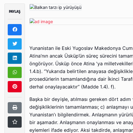
PAYLAŞ
Yunanistan ile Eski Yugoslav Makedonya Cumh
Atina’nın ancak Üsküp’ün süreç sürecini tama
öngörüyor. Üsküp önce Atina 'ya milletvekille
1.4.b). “Yukarıda belirtilen anayasa değişiklik
prosedürlerin tamamlandığına dair İkinci Taraf
derhal onaylayacaktır” (Madde 1.4). f).
Başka bir deyişle, atılması gereken dört adım 
değişikliklerinin tamamlanması; c) anlaşmayı 
Yunanistan'ı bilgilendirmek. Anlaşmanın yürürl
bir aşamadır. Anlaşmanın onaylanması ve anaya
eylemleri ifade ediyor. Aksi takdirde, anlaşma