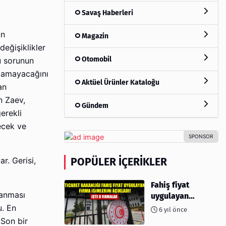
Savaş Haberleri
un
Magazin
eğişiklikler
Otomobil
u sorunun
alamayacağını
Aktüel Ürünler Kataloğu
an
n Zaev,
Gündem
erekli
ecek ve
POPÜLER İÇERIKLER
r. Gerisi,
Fahiş fiyat
lanması
uygulayan
firmalar açıklandı
u. En
6 yıl önce
 Son bir