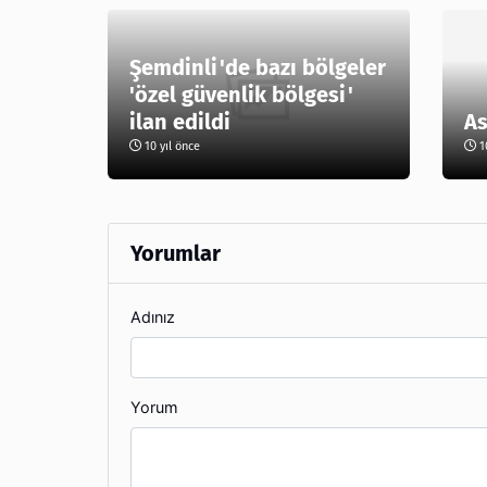
Şemdinli'de bazı bölgeler
'özel güvenlik bölgesi'
ilan edildi
As
10 yıl önce
10
Yorumlar
Adınız
Yorum