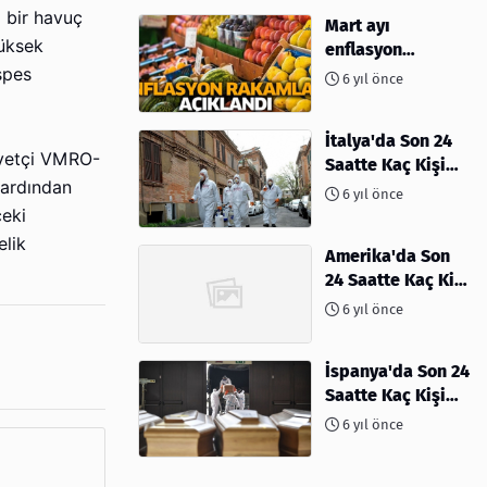
i bir havuç
Mart ayı
yüksek
enflasyon
rakamları
spes
6 yıl önce
açıklandı
İtalya'da Son 24
iyetçi VMRO-
Saatte Kaç Kişi
 ardından
Öldü
6 yıl önce
ceki
elik
Amerika'da Son
24 Saatte Kaç Kişi
Öldü - 06 Nisan
6 yıl önce
2020
İspanya'da Son 24
Saatte Kaç Kişi
Öldü
6 yıl önce