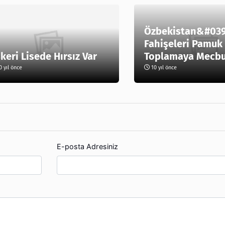
Özbekistan&#039
Fahişeleri Pamuk
keri Lisede Hırsız Var
Toplamaya Mecbur
 yıl önce
10 yıl önce
E-posta Adresiniz