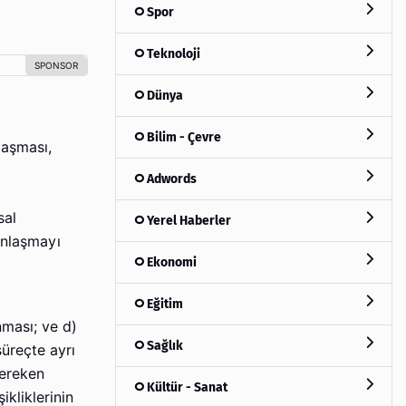
Spor
Teknoloji
Dünya
Bilim - Çevre
laşması,
Adwords
sal
Yerel Haberler
Anlaşmayı
Ekonomi
Eğitim
ması; ve d)
Sağlık
üreçte ayrı
gereken
Kültür - Sanat
kliklerinin