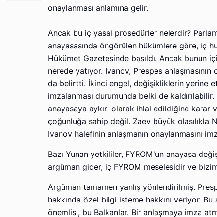
onaylanması anlamına gelir.
Ancak bu iç yasal prosedürler nelerdir? Parl
anayasasında öngörülen hükümlere göre, iç hu
Hükümet Gazetesinde basıldı. Ancak bunun iç
nerede yatıyor. Ivanov, Prespes anlaşmasının o
da belirtti. İkinci engel, değişikliklerin yerin
imzalanması durumunda belki de kaldırılabili
anayasaya aykırı olarak ihlal edildiğine karar
çoğunluğa sahip değil. Zaev büyük olasılıkla 
Ivanov halefinin anlaşmanın onaylanmasını im
Bazı Yunan yetkililer, FYROM'un anayasa değişik
argüman gider, iç FYROM meselesidir ve bizim
Argüman tamamen yanlış yönlendirilmiş. Presp
hakkında özel bilgi isteme hakkını veriyor. Bu 
önemlisi, bu Balkanlar. Bir anlaşmaya imza a