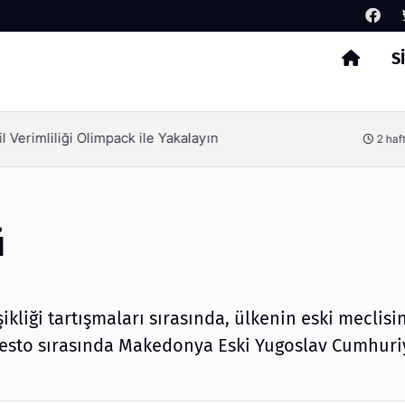
S
Arama
erimliliği Olimpack ile Yakalayın
2 hafta
ü
ikliği tartışmaları sırasında, ülkenin eski meclisi
esto sırasında Makedonya Eski Yugoslav Cumhuri