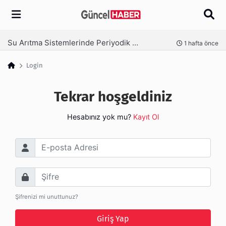
Arama
Su Arıtma Sistemlerinde Periyodik Bakım Neden Kritik?
nce
1 hafta önce
Login
Tekrar hoşgeldiniz
Hesabınız yok mu?
Kayıt Ol
E-posta Adresi
Şifre
Şifrenizi mi unuttunuz?
Giriş Yap