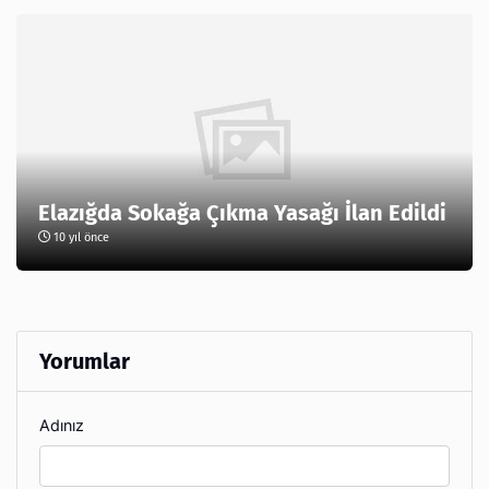
Elazığda Sokağa Çıkma Yasağı İlan Edildi
10 yıl önce
Yorumlar
Adınız