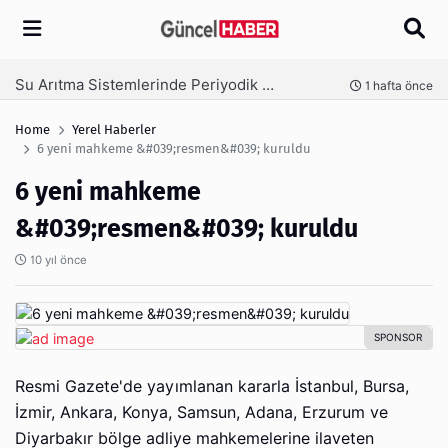
Arama
Ambalaj Süreçlerinde Yeni Nesil Verimliliği Olimpack ile Yakalayın
 önce
2 hafta önce
Home
Yerel Haberler
6 yeni mahkeme &#039;resmen&#039; kuruldu
6 yeni mahkeme
&#039;resmen&#039; kuruldu
10 yıl önce
Resmi Gazete'de yayımlanan kararla İstanbul, Bursa,
İzmir, Ankara, Konya, Samsun, Adana, Erzurum ve
Diyarbakır bölge adliye mahkemelerine ilaveten