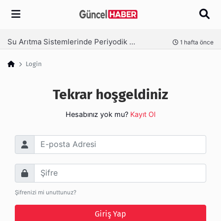
Arama
Su Arıtma Sistemlerinde Periyodik Bakım Neden Kritik?
nce
1 hafta önce
Login
Tekrar hoşgeldiniz
Hesabınız yok mu?
Kayıt Ol
E-posta Adresi
Şifre
Şifrenizi mi unuttunuz?
Giriş Yap