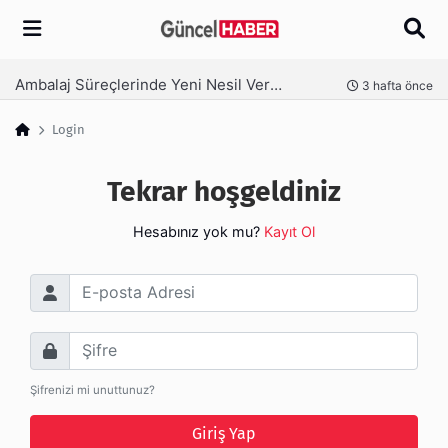
Arama
Ambalaj Süreçlerinde Yeni Nesil Verimliliği Olimpack ile Yakalayın
nce
3 hafta önce
Login
Tekrar hoşgeldiniz
Hesabınız yok mu?
Kayıt Ol
E-posta Adresi
Şifre
Şifrenizi mi unuttunuz?
Giriş Yap