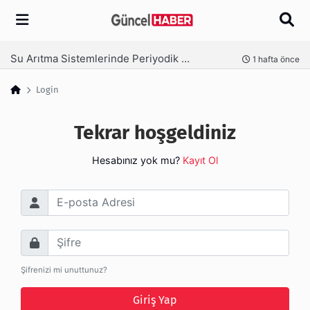
Arama
Su Arıtma Sistemlerinde Periyodik Bakım Neden Kritik?
nce
1 hafta önce
Login
Tekrar hoşgeldiniz
Hesabınız yok mu?
Kayıt Ol
E-posta Adresi
Şifre
Şifrenizi mi unuttunuz?
Giriş Yap