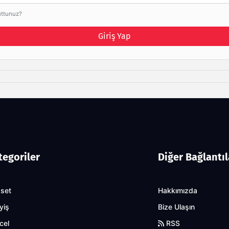
uttunuz?
Giriş Yap
tegoriler
Diğer Bağlantıl
aset
Hakkımızda
yiş
Bize Ulaşın
cel
RSS