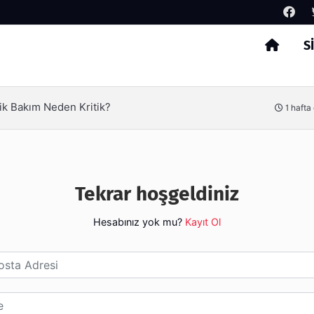
S
Arama
ik Bakım Neden Kritik?
1 hafta
Tekrar hoşgeldiniz
Hesabınız yok mu?
Kayıt Ol
esi