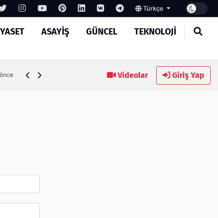
Türkçe
IYASET
ASAYIŞ
GÜNCEL
TEKNOLOJI
Ambalaj Süreçlerinde Yeni Nesil Verimliliği Olimpack ile Yak
Videolar
Giriş Yap
 önce