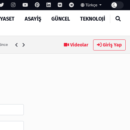
Türkçe
IYASET
ASAYIŞ
GÜNCEL
TEKNOLOJI
Ambalaj Süreçlerinde Yeni Nesil Verimliliği Olimpack ile Yak
Videolar
Giriş Yap
 önce