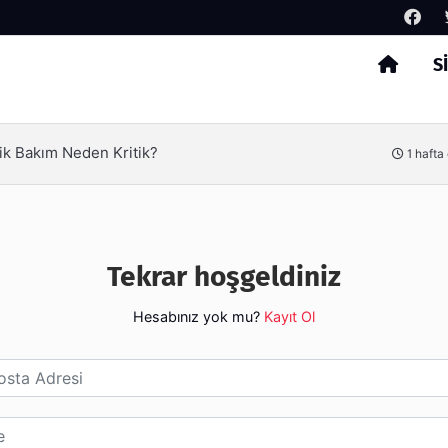
S
Arama
ik Bakım Neden Kritik?
1 hafta
Tekrar hoşgeldiniz
Hesabınız yok mu?
Kayıt Ol
esi