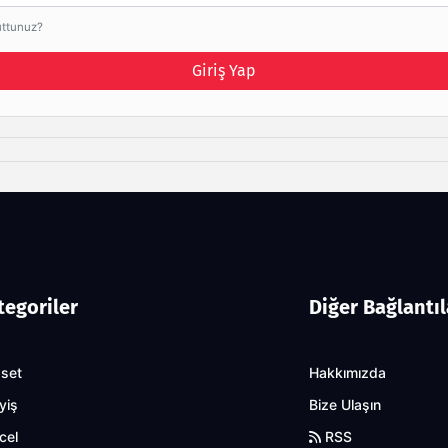
uttunuz?
Giriş Yap
tegoriler
Diğer Bağlantıl
aset
Hakkımızda
yiş
Bize Ulaşın
cel
RSS