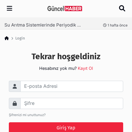
Arama
Su Arıtma Sistemlerinde Periyodik Bakım Neden Kritik?
nce
1 hafta önce
Login
Tekrar hoşgeldiniz
Hesabınız yok mu?
Kayıt Ol
E-posta Adresi
Şifre
Şifrenizi mi unuttunuz?
Giriş Yap