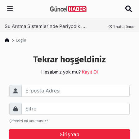
Arama
Su Arıtma Sistemlerinde Periyodik Bakım Neden Kritik?
nce
1 hafta önce
Login
Tekrar hoşgeldiniz
Hesabınız yok mu?
Kayıt Ol
E-posta Adresi
Şifre
Şifrenizi mi unuttunuz?
Giriş Yap