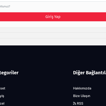
uttunuz?
Giriş Yap
tegoriler
Diğer Bağlantıl
aset
Hakkımızda
yiş
Bize Ulaşın
cel
RSS