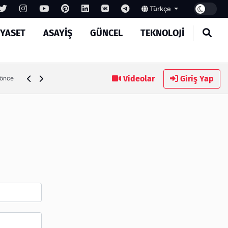
Türkçe
IYASET
ASAYIŞ
GÜNCEL
TEKNOLOJI
Ambalaj Süreçlerinde Yeni Nesil Verimliliği Olimpack ile Yak
Videolar
Giriş Yap
 önce