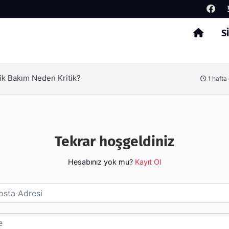
S
Arama
ik Bakım Neden Kritik?
1 hafta
Tekrar hoşgeldiniz
Hesabınız yok mu?
Kayıt Ol
esi