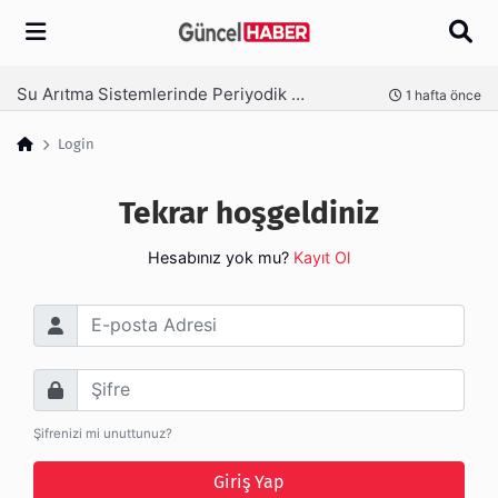
Arama
Su Arıtma Sistemlerinde Periyodik Bakım Neden Kritik?
nce
1 hafta önce
Login
Tekrar hoşgeldiniz
Hesabınız yok mu?
Kayıt Ol
E-posta Adresi
Şifre
Şifrenizi mi unuttunuz?
Giriş Yap