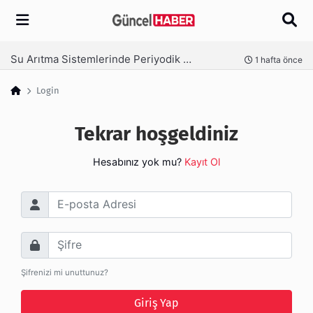
Arama
Su Arıtma Sistemlerinde Periyodik Bakım Neden Kritik?
nce
1 hafta önce
Login
Tekrar hoşgeldiniz
Hesabınız yok mu?
Kayıt Ol
E-posta Adresi
Şifre
Şifrenizi mi unuttunuz?
Giriş Yap