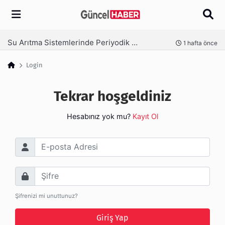
Arama
Su Arıtma Sistemlerinde Periyodik Bakım Neden Kritik?
nce
1 hafta önce
Login
Tekrar hoşgeldiniz
Hesabınız yok mu?
Kayıt Ol
E-posta Adresi
Şifre
Şifrenizi mi unuttunuz?
Giriş Yap