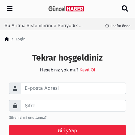
Arama
Su Arıtma Sistemlerinde Periyodik Bakım Neden Kritik?
nce
1 hafta önce
Login
Tekrar hoşgeldiniz
Hesabınız yok mu?
Kayıt Ol
E-posta Adresi
Şifre
Şifrenizi mi unuttunuz?
Giriş Yap