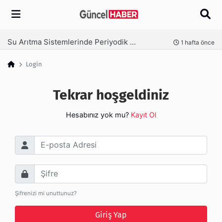
Arama
Su Arıtma Sistemlerinde Periyodik Bakım Neden Kritik?
nce
1 hafta önce
Login
Tekrar hoşgeldiniz
Hesabınız yok mu?
Kayıt Ol
E-posta Adresi
Şifre
Şifrenizi mi unuttunuz?
Giriş Yap