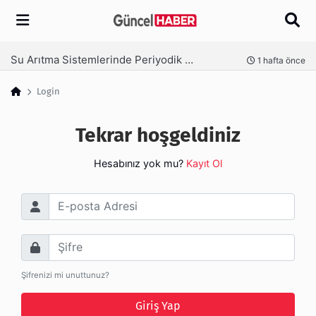
Arama
Su Arıtma Sistemlerinde Periyodik Bakım Neden Kritik?
nce
1 hafta önce
Login
Tekrar hoşgeldiniz
Hesabınız yok mu?
Kayıt Ol
E-posta Adresi
Şifre
Şifrenizi mi unuttunuz?
Giriş Yap