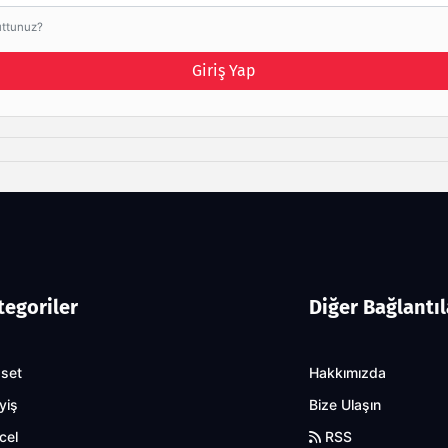
uttunuz?
Giriş Yap
tegoriler
Diğer Bağlantıl
aset
Hakkımızda
yiş
Bize Ulaşın
cel
RSS