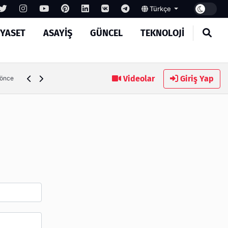
Türkçe
IYASET
ASAYIŞ
GÜNCEL
TEKNOLOJI
Ambalaj Süreçlerinde Yeni Nesil Verimliliği Olimpack ile Yak
Videolar
Giriş Yap
 önce