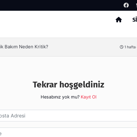
S
Arama
ik Bakım Neden Kritik?
1 hafta
Tekrar hoşgeldiniz
Hesabınız yok mu?
Kayıt Ol
esi