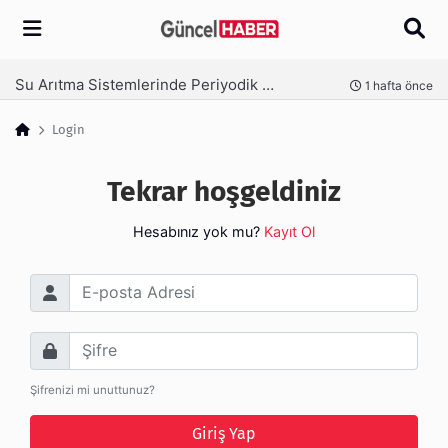
Arama
Su Arıtma Sistemlerinde Periyodik Bakım Neden Kritik?
nce
1 hafta önce
Login
Tekrar hoşgeldiniz
Hesabınız yok mu?
Kayıt Ol
E-posta Adresi
Şifre
Şifrenizi mi unuttunuz?
Giriş Yap