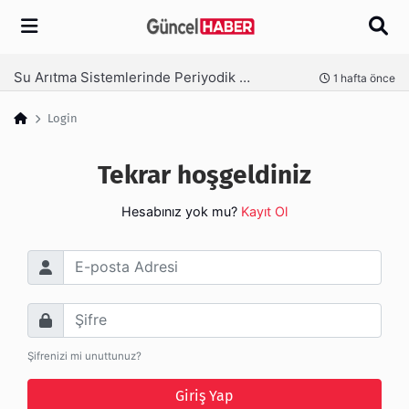
Arama
Su Arıtma Sistemlerinde Periyodik Bakım Neden Kritik?
nce
1 hafta önce
Login
Tekrar hoşgeldiniz
Hesabınız yok mu?
Kayıt Ol
E-posta Adresi
Şifre
Şifrenizi mi unuttunuz?
Giriş Yap