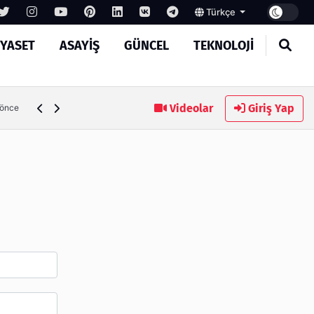
Türkçe
IYASET
ASAYIŞ
GÜNCEL
TEKNOLOJI
Ambalaj Süreçlerinde Yeni Nesil Verimliliği Olimpack ile Yak
Videolar
Giriş Yap
 önce