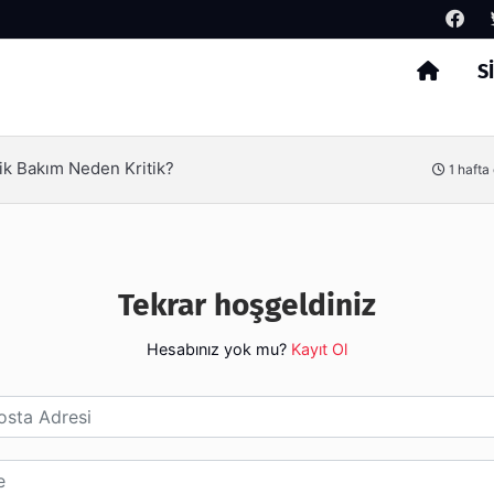
S
Arama
ik Bakım Neden Kritik?
1 hafta
Tekrar hoşgeldiniz
Hesabınız yok mu?
Kayıt Ol
esi