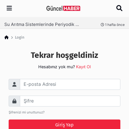
Arama
Su Arıtma Sistemlerinde Periyodik Bakım Neden Kritik?
nce
1 hafta önce
Login
Tekrar hoşgeldiniz
Hesabınız yok mu?
Kayıt Ol
E-posta Adresi
Şifre
Şifrenizi mi unuttunuz?
Giriş Yap