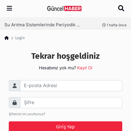
Arama
Su Arıtma Sistemlerinde Periyodik Bakım Neden Kritik?
nce
1 hafta önce
Login
Tekrar hoşgeldiniz
Hesabınız yok mu?
Kayıt Ol
E-posta Adresi
Şifre
Şifrenizi mi unuttunuz?
Giriş Yap