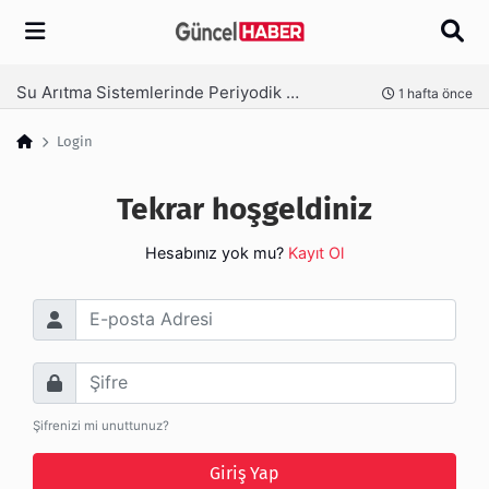
Arama
Su Arıtma Sistemlerinde Periyodik Bakım Neden Kritik?
nce
1 hafta önce
Login
Tekrar hoşgeldiniz
Hesabınız yok mu?
Kayıt Ol
E-posta Adresi
Şifre
Şifrenizi mi unuttunuz?
Giriş Yap