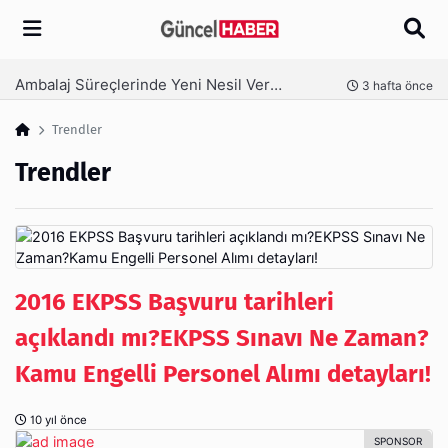
Arama
Ambalaj Süreçlerinde Yeni Nesil Verimliliği Olimpack ile Yakalayın
nce
3 hafta önce
Trendler
Trendler
2016 EKPSS Başvuru tarihleri
açıklandı mı?EKPSS Sınavı Ne Zaman?
Kamu Engelli Personel Alımı detayları!
10 yıl önce