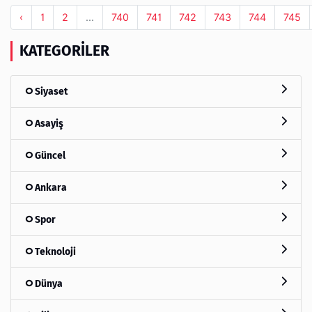
‹
1
2
...
740
741
742
743
744
745
KATEGORILER
Siyaset
Asayiş
Güncel
Ankara
Spor
Teknoloji
Dünya