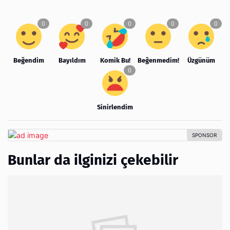
Beğendim
Bayıldım
Komik Bu!
Beğenmedim!
Üzgünüm
Sinirlendim
Bunlar da ilginizi çekebilir