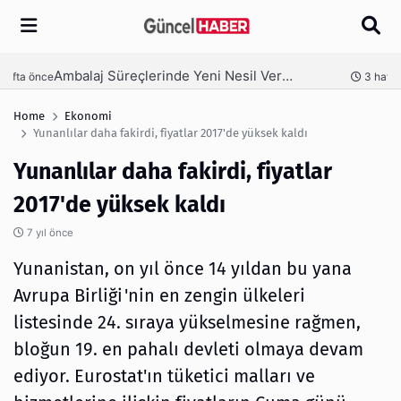
Arama
Ambalaj Süreçlerinde Yeni Nesil Verimliliği Olimpack ile Yakalayın
nce
3 hafta önce
Home
Ekonomi
Yunanlılar daha fakirdi, fiyatlar 2017'de yüksek kaldı
Yunanlılar daha fakirdi, fiyatlar
2017'de yüksek kaldı
7 yıl önce
Yunanistan, on yıl önce 14 yıldan bu yana
Avrupa Birliği'nin en zengin ülkeleri
listesinde 24. sıraya yükselmesine rağmen,
bloğun 19. en pahalı devleti olmaya devam
ediyor. Eurostat'ın tüketici malları ve