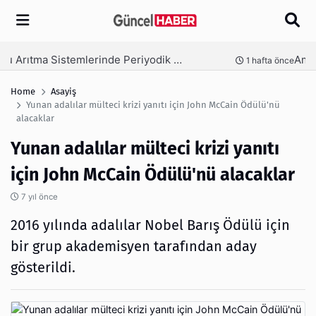
Arama
Ambalaj Süreçlerinde Yeni Nesil Verimliliği Olimpack ile Yakalayın
nce
3 hafta önce
Home
Asayiş
Yunan adalılar mülteci krizi yanıtı için John McCain Ödülü'nü
alacaklar
Yunan adalılar mülteci krizi yanıtı
için John McCain Ödülü'nü alacaklar
7 yıl önce
2016 yılında adalılar Nobel Barış Ödülü için
bir grup akademisyen tarafından aday
gösterildi.