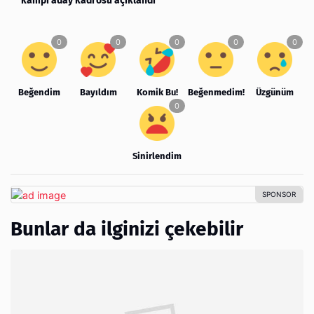
kampı aday kadrosu açıklandı
Beğendim
Bayıldım
Komik Bu!
Beğenmedim!
Üzgünüm
Sinirlendim
Bunlar da ilginizi çekebilir