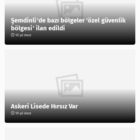
Şemdinli'de bazı bölgeler 'özel güvenlik
bölgesi' ilan edildi
10 yıl önce
Askeri Lisede Hırsız Var
10 yıl önce