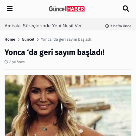
Arama
Ambalaj Süreçlerinde Yeni Nesil Verimliliği Olimpack ile Yakalayın
nce
3 hafta önce
Home
Güncel
Yonca ‘da geri sayım başladı!
Yonca ‘da geri sayım başladı!
3 yıl önce