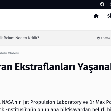
S
Arama
ik Bakım Neden Kritik?
1 hafta
ilir Olabilir
n Ekstraflanları Yaşanab
gl NASA'nın Jet Propulsion Laboratory ve Dr Max 
k Enstitüsü'nün onun ana bilgisayardan belirli bi