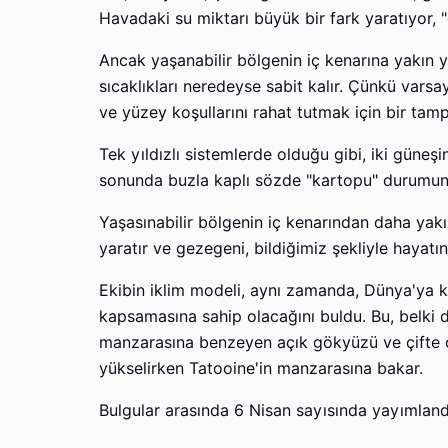
Havadaki su miktarı büyük bir fark yaratıyor, "
Ancak yaşanabilir bölgenin iç kenarına yakın 
sıcaklıkları neredeyse sabit kalır. Çünkü var
ve yüzey koşullarını rahat tutmak için bir tam
Tek yıldızlı sistemlerde olduğu gibi, iki güneş
sonunda buzla kaplı sözde "kartopu" durumun
Yaşasınabilir bölgenin iç kenarından daha yakı
yaratır ve gezegeni, bildiğimiz şekliyle hayatı
Ekibin iklim modeli, aynı zamanda, Dünya'ya kıy
kapsamasına sahip olacağını buldu. Bu, belki 
manzarasına benzeyen açık gökyüzü ve çifte çar
yükselirken Tatooine'in manzarasına bakar.
Bulgular arasında 6 Nisan sayısında yayımlandı