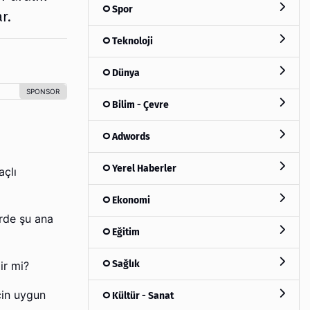
Spor
r.
Teknoloji
Dünya
Bilim - Çevre
Adwords
Yerel Haberler
açlı
Ekonomi
erde şu ana
Eğitim
Sağlık
ir mi?
için uygun
Kültür - Sanat