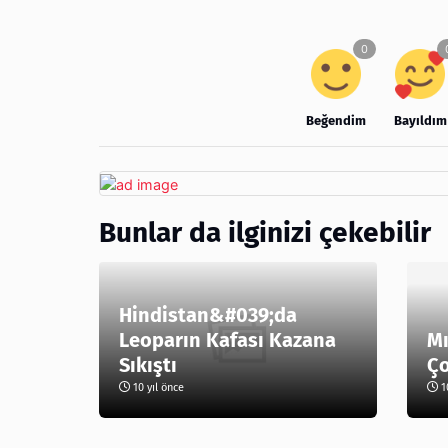
Beğendim
Bayıldım
Bunlar da ilginizi çekebilir
Hindistan&#039;da
Leoparın Kafası Kazana
Mı
Sıkıştı
Ç
10 yıl önce
10