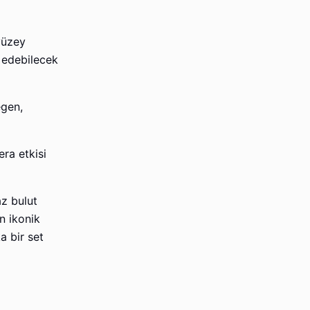
yüzey
 edebilecek
egen,
ra etkisi
az bulut
n ikonik
a bir set