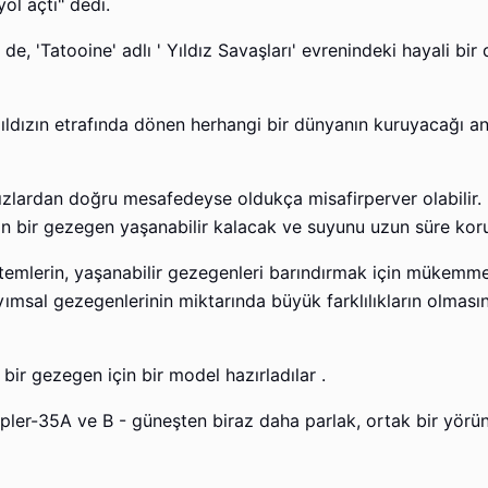
ol açtı" dedi.
e, 'Tatooine' adlı ' Yıldız Savaşları' evrenindeki hayali bir 
i yıldızın etrafında dönen herhangi bir dünyanın kuruyacağı a
dızlardan doğru mesafedeyse oldukça misafirperver olabilir.
ngin bir gezegen yaşanabilir kalacak ve suyunu uzun süre kor
sistemlerin, yaşanabilir gezegenleri barındırmak için mükemm
ayımsal gezegenlerinin miktarında büyük farklılıkların olmas
 bir gezegen için bir model hazırladılar .
 Kepler-35A ve B - güneşten biraz daha parlak, ortak bir yör