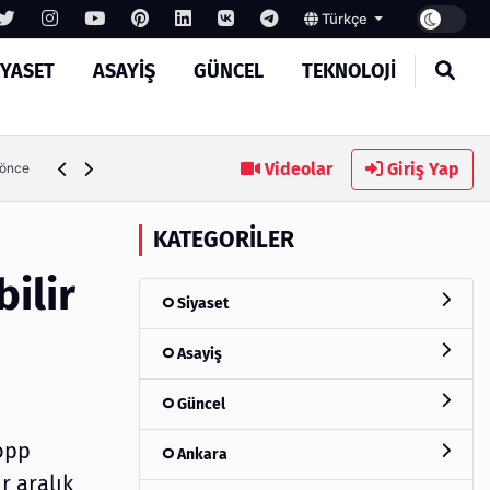
Türkçe
IYASET
ASAYIŞ
GÜNCEL
TEKNOLOJI
Ambalaj Süreçlerinde Yeni Nesil Verimliliği Olimpack ile Yak
Videolar
Giriş Yap
 önce
KATEGORILER
ilir
Siyaset
Asayiş
Güncel
Popp
Ankara
r aralık