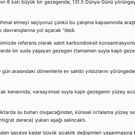
nın 8 katı büyük bir gezegende, 131.5 Dünya Günü yörüngey
 ihmal etmeyi seçiyoruz çünkü bu çalışma kapsamında araştı
 davranışlarına yol açacak "dedi.
mizde referans olarak sabit karbondioksit konsantrasyonlar
ngelerde bir suda yaşayan gezegen (tamamen suyla kaplı gez
 gün arasındaki dönemlerle ev sahibi yıldızlarını yörüngedek
zak kenarında, varsayımsal suyla kaplı gezegenin yüzey sıca
tarda su buharı oluşacağından, küresel ortalama yüzey sıca
tigrat derece) yukarı aşağı salıncaktı.
günden geceye kadar büyük sıcaklık değişimleri yaşanmasına 