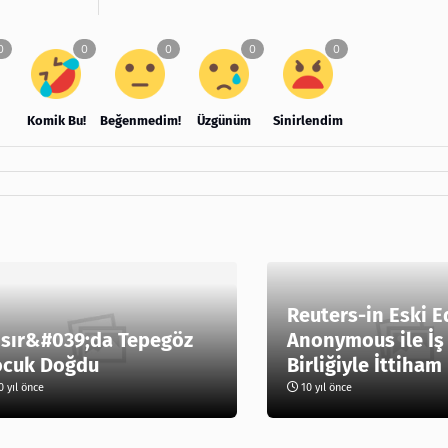
Komik Bu!
Beğenmedim!
Üzgünüm
Sinirlendim
Reuters-in Eski E
sır&#039;da Tepegöz
Anonymous ile İş
ocuk Doğdu
Birliğiyle İttiham
 yıl önce
10 yıl önce