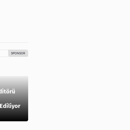
ditörü
 Ediliyor