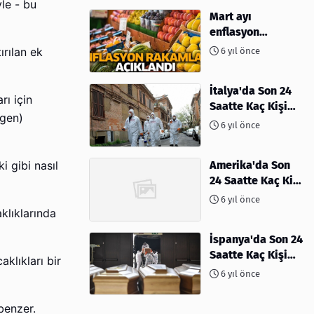
le - bu
Mart ayı
enflasyon
rakamları
rılan ek
6 yıl önce
açıklandı
İtalya'da Son 24
ı için
Saatte Kaç Kişi
egen)
Öldü
6 yıl önce
Amerika'da Son
i gibi nasıl
24 Saatte Kaç Kişi
Öldü - 06 Nisan
6 yıl önce
2020
klıklarında
İspanya'da Son 24
Saatte Kaç Kişi
klıkları bir
Öldü
6 yıl önce
benzer.