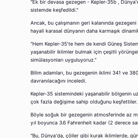
"Ek bir devasa gezegen - Kepler-35b , Dünya'
sistemde keşfedildi."
Ancak, bu çalışmanın geri kalanında gezegeni
hayali karasal dünyanın daha karmaşık dinamik
"Hem Kepler-35'te hem de kendi Güneş Sistemi
yaşanabilir iklimler bulmak için çeşitli yörü
simülasyonları uyguluyoruz."
Bilim adamları, bu gezegenin iklimi 341 ve 380
davranılacağını inceledi.
Kepler-35 sistemindeki yaşanabilir bölgenin u
çok fazla değişime sahip olduğunu keşfettiler.
Böyle soğuk bir gezegenin atmosferinde az mik
yıl boyunca 3.6 Fahrenheit kadar (2 derece san
"Bu, Dünya'da, çöller gibi kurak iklimlerde, 