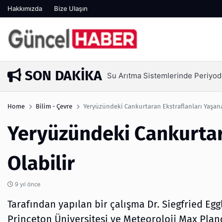
Hakkımızda
Bize Ulaşın
SON DAKIKA
Su Arıtma Sistemlerinde Periyod
4 gün önce
Home
Bilim - Çevre
Yeryüzündeki Cankurtaran Ekstraflanları Yaşanab
Yeryüzündeki Cankurtara
Olabilir
9 yıl önce
Tarafından yapılan bir çalışma Dr. Siegfried Eg
Princeton Üniversitesi ve Meteoroloji Max Planc