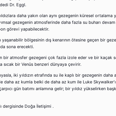
dedi Dr. Eggl.
yıldızlara daha yakın olan aynı gezegenin küresel ortalama 
sayımsal gezegenin atmosferinde daha fazla su buharı devam
pon görevi yapabilecektir.
in yaşanabilir bölgesinin dış kenarının ötesine geçen bir gez
da sona erecekti.
n bir atmosfer gezegeni çok fazla izole eder ve bir kaçak se
na sıcak bir Venüs benzeri dünyaya çevirir.
asla, iki yıldızın etrafında su ile kaplı bir gezegenin daha 
de daha az kumla belki de daha az kum ile Luke Skywalker'ı
pıcı gün batımı anlamına gelir; bir yıldız yükselirken başk
 dergisinde Doğa İletişimi .