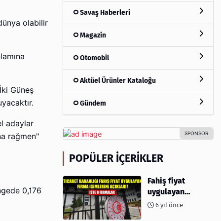
Savaş Haberleri
dünya olabilir
Magazin
nlamına
Otomobil
Aktüel Ürünler Kataloğu
 İki Güneş
uyacaktır.
Gündem
el adaylar
ına rağmen"
POPÜLER İÇERIKLER
Fahiş fiyat
üngede 0,176
uygulayan
firmalar açıklandı
6 yıl önce