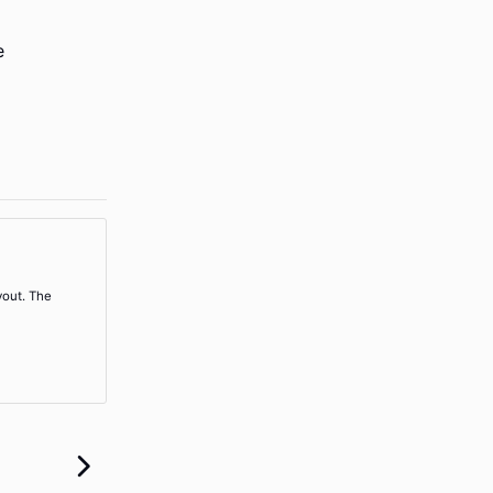
e
yout. The