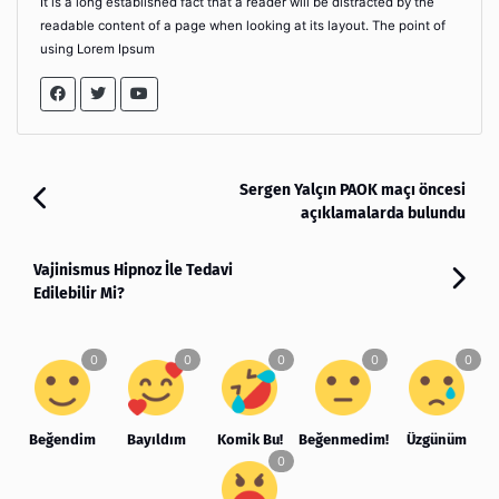
It is a long established fact that a reader will be distracted by the
readable content of a page when looking at its layout. The point of
using Lorem Ipsum
Sergen Yalçın PAOK maçı öncesi
açıklamalarda bulundu
Vajinismus Hipnoz İle Tedavi
Edilebilir Mi?
Beğendim
Bayıldım
Komik Bu!
Beğenmedim!
Üzgünüm