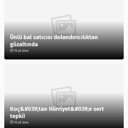
Ünlü bal satıcısı dolandırıcılıktan
gözaltında
10 yıl önce
Koç&#039;tan Hürriyet&#039;e sert
tepki!
10 yıl önce