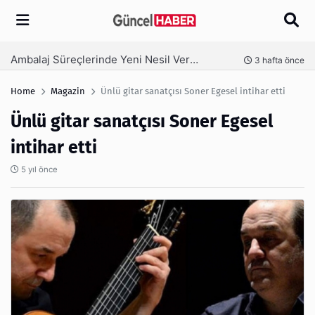
Arama
Ambalaj Süreçlerinde Yeni Nesil Verimliliği Olimpack ile Yakalayın
nce
3 hafta önce
Home
Magazin
Ünlü gitar sanatçısı Soner Egesel intihar etti
Ünlü gitar sanatçısı Soner Egesel
intihar etti
5 yıl önce