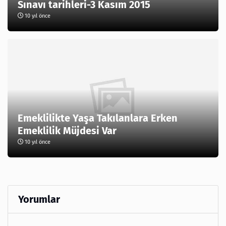
Sınavı tarihleri-3 Kasım 2015
10 yıl önce
Emeklilikte Yaşa Takılanlara Erken
Emeklilik Müjdesi Var
10 yıl önce
Yorumlar