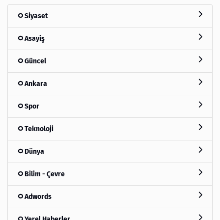
Siyaset
Asayiş
Güncel
Ankara
Spor
Teknoloji
Dünya
Bilim - Çevre
Adwords
Yerel Haberler