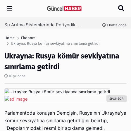
Arama
Ambalaj Süreçlerinde Yeni Nesil Verimliliği Olimpack ile Yakalayın
nce
3 hafta önce
Home
Ekonomi
Ukrayna: Rusya kömür sevkiyatına sınırlama getirdi
Ukrayna: Rusya kömür sevkiyatına
sınırlama getirdi
10 yıl önce
Parlamentoda konuşan Demçişin, Rusya'nın Ukrayna'ya
kömür sevkiyatına sınırlama getirdiğini belirtip,
''Depolarımızdaki resmi bir açıklama gelmedi.