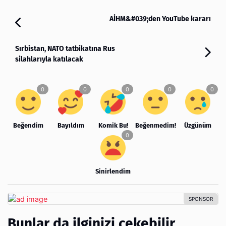
AİHM&#039;den YouTube kararı
Sırbistan, NATO tatbikatına Rus
silahlarıyla katılacak
Beğendim
Bayıldım
Komik Bu!
Beğenmedim!
Üzgünüm
Sinirlendim
Bunlar da ilginizi çekebilir