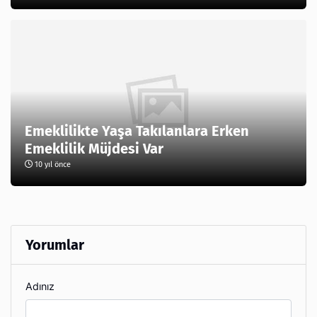
Emeklilikte Yaşa Takılanlara Erken
Emeklilik Müjdesi Var
10 yıl önce
Yorumlar
Adınız