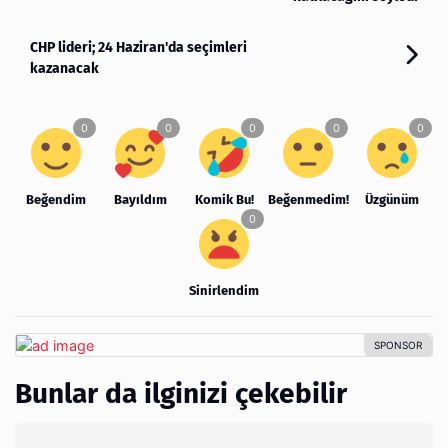
CHP lideri; 24 Haziran'da seçimleri
kazanacak
Beğendim
Bayıldım
Komik Bu!
Beğenmedim!
Üzgünüm
Sinirlendim
Bunlar da ilginizi çekebilir