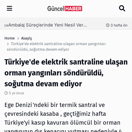
Arama
Ambalaj Süreçlerinde Yeni Nesil Verimliliği Olimpack ile Yakalayın
nce
3 hafta önce
Home
Asayiş
Türkiye'de elektrik santraline ulaşan orman yangınları
söndürüldü, soğutma devam ediyor
Türkiye'de elektrik santraline ulaşan
orman yangınları söndürüldü,
soğutma devam ediyor
5 yıl önce
Ege Denizi'ndeki bir termik santral ve
çevresindeki kasaba , geçtiğimiz hafta
Türkiye'yi kasıp kavuran ölümcül bir orman
yangınının dış kenarını yutması nedeniyle 4