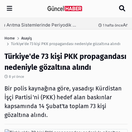
Arama
Ambalaj Süreçlerinde Yeni Nesil Verimliliği Olimpack ile Yakalayın
nce
3 hafta önce
Home
Asayiş
Türkiye'de 73 kişi PKK propagandası nedeniyle gözaltına alındı
Türkiye'de 73 kişi PKK propagandası
nedeniyle gözaltına alındı
8 yıl önce
Bir polis kaynağına göre, yasadışı Kürdistan
İşçi Partisi'ni (PKK) hedef alan baskınlar
kapsamında 14 Şubat'ta toplam 73 kişi
gözaltına alındı.