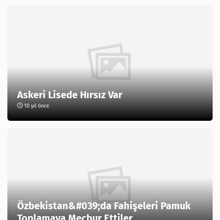
Askeri Lisede Hırsız Var
10 yıl önce
Özbekistan&#039;da Fahişeleri Pamuk
Toplamaya Mecbur Ettiler