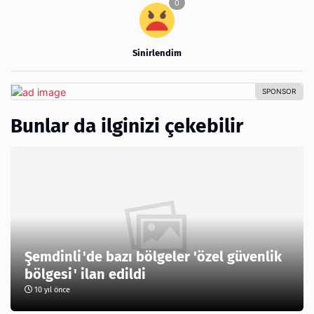
Sinirlendim
Bunlar da ilginizi çekebilir
Şemdinli'de bazı bölgeler 'özel güvenlik
bölgesi' ilan edildi
10 yıl önce