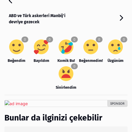
ABD ve Türk askerleri Manbij'i
devriye gezecek
Beğendim
Bayıldım
Komik Bu!
Beğenmedim!
Üzgünüm
Sinirlendim
Bunlar da ilginizi çekebilir