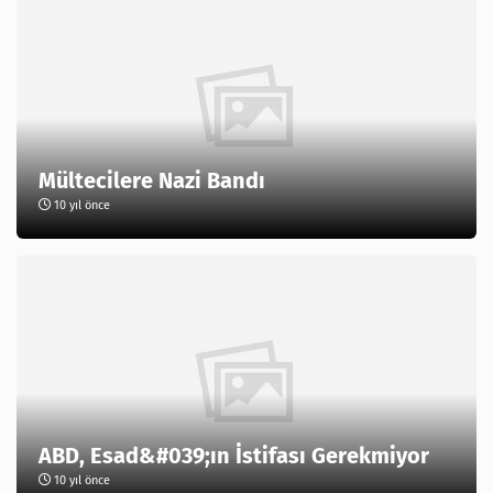
Mültecilere Nazi Bandı
10 yıl önce
ABD, Esad&#039;ın İstifası Gerekmiyor
10 yıl önce