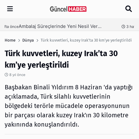
Arama
Ambalaj Süreçlerinde Yeni Nesil Verimliliği Olimpack ile Yakalayın
nce
3 hafta önce
Home
Dünya
Türk kuvvetleri, kuzey Irak’ta 30 km’ye yerleştirildi
Türk kuvvetleri, kuzey Irak’ta 30
km’ye yerleştirildi
8 yıl önce
Başbakan Binali Yıldırım 8 Haziran 'da yaptığı
açıklamada, Türk silahlı kuvvetlerinin
bölgedeki terörle mücadele operasyonunun
bir parçası olarak kuzey Irak'ın 30 kilometre
yakınında konuşlandırıldı.