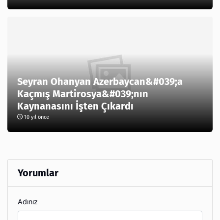
Seyran Ohanyan Azerbaycan&#039;a
Kaçmış Martirosya&#039;nın
Kaynanasını İşten Çıkardı
10 yıl önce
Yorumlar
Adınız